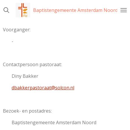
Ga
Baptistengemeente Amsterdam Noord
direct
naar
de
Voorganger:
hoofdinhoud
-
Contactpersoon pastoraat:
Diny Bakker
dbakkerpastoraat@solcon.nl
Bezoek- en postadres:
Baptistengemeente Amsterdam Noord